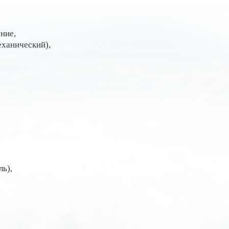
ние,
еханический),
ь),