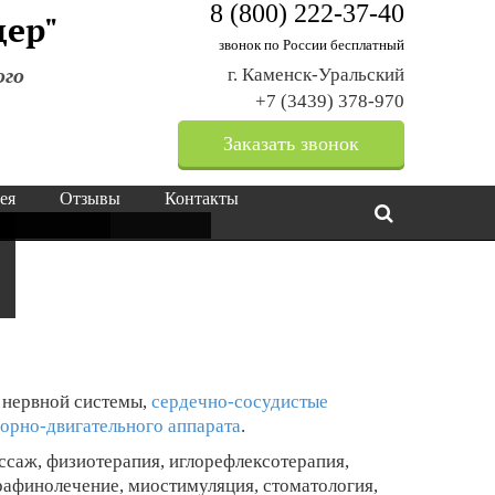
8 (800) 222-37-40
щер"
звонок по России бесплатный
ого
г. Каменск-Уральский
+7 (3439) 378-970
Заказать звонок
ея
Отзывы
Контакты
 нервной системы,
сердечно-сосудистые
порно-двигательного аппарата
.
саж, физиотерапия, иглорефлексотерапия,
арафинолечение, миостимуляция, стоматология,