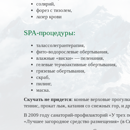
солярий,
форез с тизолем,
лазер крови
SPA-процедуры:
талассолегрантерапия,
фито-водорослевые обертывания,
влажные «виски» — пеленания,
гелевые термоактивные обертывания,
грязевые обертывания,
скраб,
пилинг,
маска.
Скучать не придется
: конные верховые прогулк
теннис, прокат лыж, катания со снежных гор, и др
В 2009 году санаторий-профилакторий «У трех п
«Лучшее загородное средство размещения» (в Св