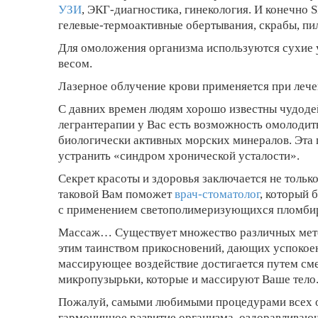
УЗИ
, ЭКГ-диагностика, гинекология. И конечно
гелевые-термоактивные обертывания, скрабы, пи
Для омоложения организма используются сухие у
весом.
Лазерное облучение крови применяется при лече
С давних времен людям хорошо известны чудодей
легрантерапии у Вас есть возможность омолодит
биологически активных морских минералов. Эта 
устранить «синдром хронической усталости».
Секрет красоты и здоровья заключается не тольк
таковой Вам поможет
врач-стоматолог
, который 
с применением светополимеризующихся пломби
Массаж… Существует множество различных мето
этим таинством прикосновений, дающих успокоени
массирующее воздействие достигается путем сме
микропузырьки, которые и массируют Ваше тело
Пожалуй, самыми любимыми процедурами всех
гармоничное развитие организма, оздоравливаю