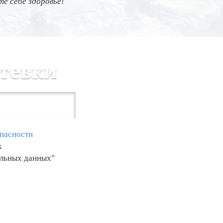
е себе здоровье!
утевки
пасности
х
альных данных"