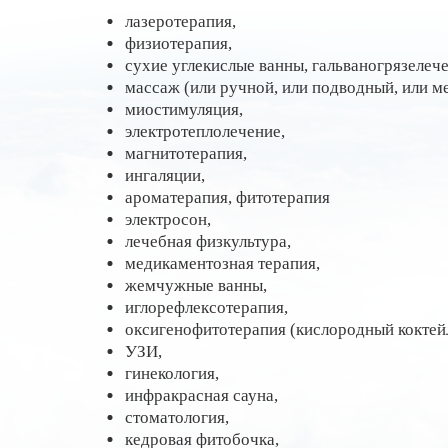
лазеротерапия,
физиотерапия,
сухие углекислые ванны, гальваногрязелече
массаж (или ручной, или подводный, или м
миостимуляция,
электротеплолечение,
магнитотерапия,
ингаляции,
ароматерапия, фитотерапия
электросон,
лечебная физкультура,
медикаментозная терапия,
жемчужные ванны,
иглорефлексотерапия,
оксигенофитотерапия (кислородный коктейл
УЗИ,
гинекология,
инфракрасная сауна,
стоматология,
кедровая фитобочка,