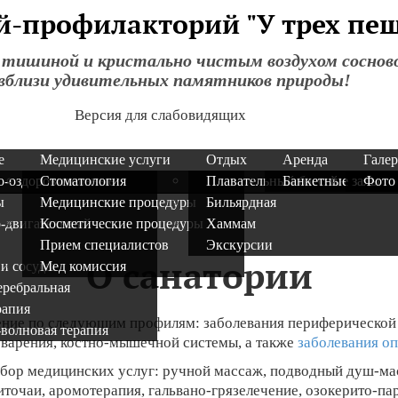
й-профилакторий "У трех пе
 тишиной и кристально чистым воздухом соснов
 вблизи удивительных памятников природы!
Версия для слабовидящих
е
Медицинские услуги
Отдых
Аренда
Галер
о-оздоровительные
Стоматология
Плавательный бассейн
Банкетные залы
Фото
ы
Медицинские процедуры
Бильярдная
-двигательный
Косметические процедуры
Хаммам
Прием специалистов
Экскурсии
О санатории
 и сосуды
Мед комиссия
еребральная
рапия
ение по следующим профилям: заболевания периферической
-волновая терапия
еварения, костно-мышечной системы, а также
заболевания о
бор медицинских услуг: ручной массаж, подводный душ-мас
фиточаи, аромотерапия, гальвано-грязелечение, озокерито-п