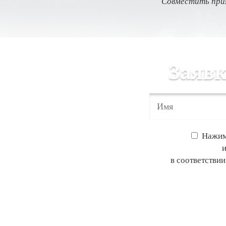
Совместить прия
Заявк
Нажим
в соответстви