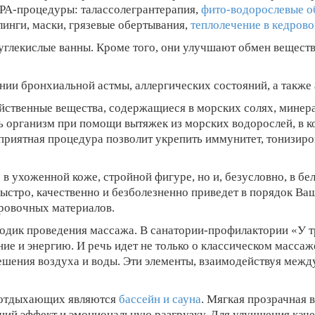
 SPA-процедуры: талассолегрантерапия,
фито-водорослевые о
линги, маски, грязевые обертывания,
теплолечение в кедров
глекислые ванны. Кроме того, они улучшают обмен веществ
нии бронхиальной астмы, аллергических состояний, а также
ственные вещества, содержащиеся в морских солях, минера
ь организм при помощи вытяжек из морских водорослей, в 
приятная процедура позволит укрепить иммунитет, тонизиро
о в ухоженной коже, стройной фигуре, но и, безусловно, в 
быстро, качественно и безболезненно приведет в порядок 
ровочных материалов.
дик проведения массажа. В санатории-профилактории «У т
е и энергию. И речь идет не только о классическом массаже
шения воздуха и воды. Эти элементы, взаимодействуя межд
.
 отдыхающих являются
бассейн и сауна
. Мягкая прозрачная 
щий эффект и эмоциональную разгрузку. Для улучшения кач