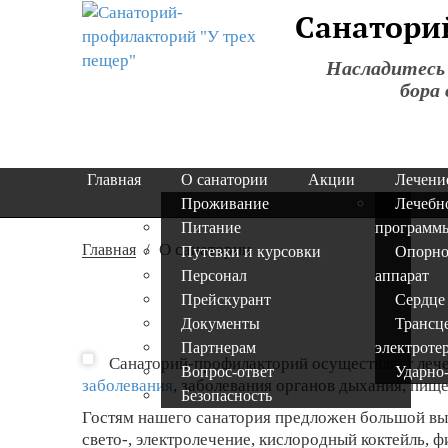
Санатори
Насладитесь
бора
Главная
О санатории
Акции
Лечени
Проживание
Лечебн
Питание
программ
/
О санатории
Главная
Путевки и курсовки
Опорно
Персонал
аппарат
Прейскурант
Сердце
Документы
Трансц
Партнерам
электроте
Санаторий-профилакторий осуществляет леч
Вопрос-ответ
Ударно
заболевания
, заболевания органов дыхания, пищ
Безопасность
Гостям нашего санатория предложен большой вы
свето-, электролечение, кислородный коктейль, 