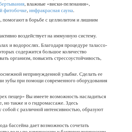
бертывания
, влажные «виски-пеленания»,
ой фитобочке
,
инфракрасная сауна
.
, помогают в борьбе с целлюлитом и лишним
 активно воздействует на иммунную систему.
лах и водорослях. Благодаря процедуре талассо-
которых содержится большое количество
вать организм, повысить стрессоустойчивость,
белоснежной непринужденной улыбке. Сделать ее
Ваши зубы при помощи современного оборудования
рех пещер» Вы имеете возможность насладиться
, но также и о гидромассаже. Здесь
у собой с различной интенсивностью, образуют
вода бассейна дает возможность сочетать
ества воды по химическим и бактериологическим