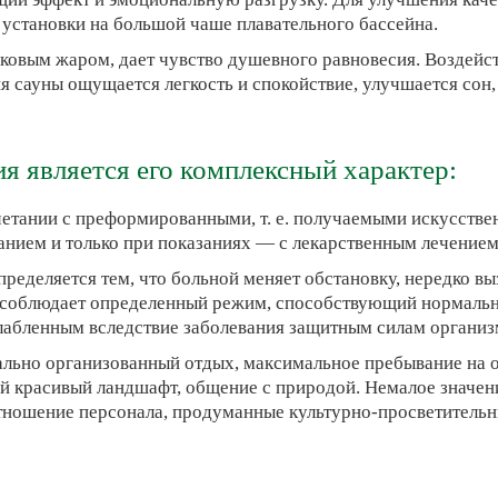
установки на большой чаше плавательного бассейна.
сковым жаром, дает чувство душевного равновесия. Воздейст
 сауны ощущается легкость и спокойствие, улучшается сон,
я является его комплексный характер:
тании с преформированными, т. е. получаемыми искусственн
нием и только при показаниях — с лекарственным лечением
пределяется тем, что больной меняет обстановку, нередко
, соблюдает определенный режим, способствующий нормальн
лабленным вследствие заболевания защитным силам организ
льно организованный отдых, максимальное пребывание на о
 красивый ландшафт, общение с природой. Немалое значе
отношение персонала, продуманные культурно-просветительн