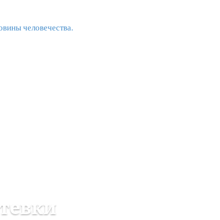
овины человечества.
утевки