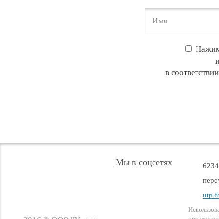
Нажим
в соответстви
Мы в соцсетях
6234
пере
utp.f
Использова
предложени