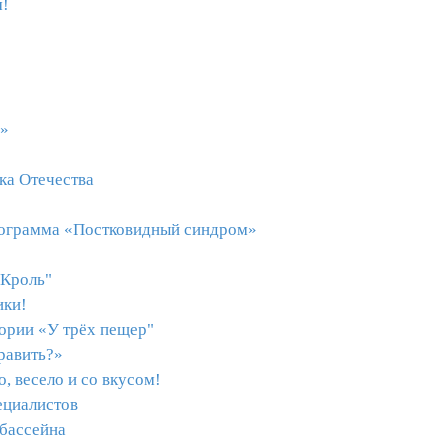
м!
е»
ка Отечества
рограмма «Постковидный синдром»
"Кроль"
ики!
тории «У трёх пещер"
равить?»
, весело и со вкусом!
ециалистов
 бассейна